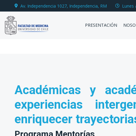
Av. Independencia 1027, Independencia, RM
Lunes 
PRESENTACIÓN
NOSO
Académicas y acad
experiencias interge
enriquecer trayectori
Programa Mentorías