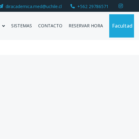
diracademica.med@uchile.cl
+562 29786571
Facultad
SISTEMAS
CONTACTO
RESERVAR HORA